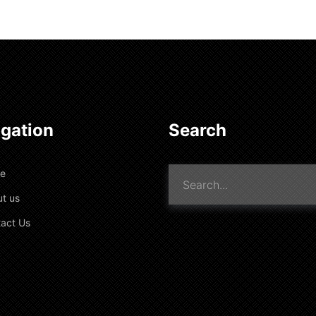
gation
Search
e
t us
act Us