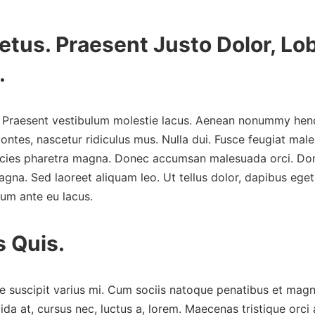
tus. Praesent Justo Dolor, Lob
.
. Praesent vestibulum molestie lacus. Aenean nonummy hendre
ntes, nascetur ridiculus mus. Nulla dui. Fusce feugiat male
ltricies pharetra magna. Donec accumsan malesuada orci. Do
na. Sed laoreet aliquam leo. Ut tellus dolor, dapibus eget,
rum ante eu lacus.
s Quis.
suscipit varius mi. Cum sociis natoque penatibus et magnis
ida at, cursus nec, luctus a, lorem. Maecenas tristique orc