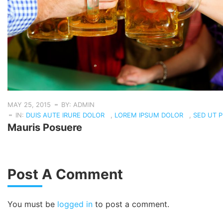
MAY 25, 2015
BY: ADMIN
IN:
DUIS AUTE IRURE DOLOR
,
LOREM IPSUM DOLOR
,
SED UT P
Mauris Posuere
Post A Comment
You must be
logged in
to post a comment.